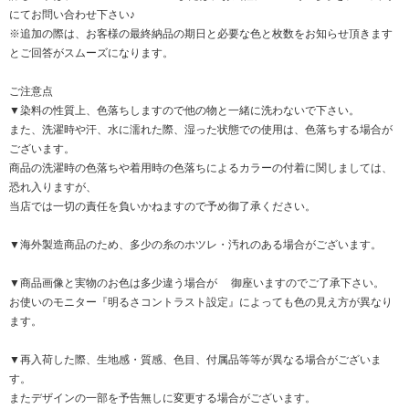
にてお問い合わせ下さい♪
※追加の際は、お客様の最終納品の期日と必要な色と枚数をお知らせ頂きます
とご回答がスムーズになります。
ご注意点
▼染料の性質上、色落ちしますので他の物と一緒に洗わないで下さい。
また、洗濯時や汗、水に濡れた際、湿った状態での使用は、色落ちする場合が
ございます。
商品の洗濯時の色落ちや着用時の色落ちによるカラーの付着に関しましては、
恐れ入りますが、
当店では一切の責任を負いかねますので予め御了承ください。
▼海外製造商品のため、多少の糸のホツレ・汚れのある場合がございます。
▼商品画像と実物のお色は多少違う場合が 御座いますのでご了承下さい。
お使いのモニター『明るさコントラスト設定』によっても色の見え方が異なり
ます。
▼再入荷した際、生地感・質感、色目、付属品等等が異なる場合がございま
す。
またデザインの一部を予告無しに変更する場合がございます。