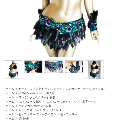
ホーム
>
セットアップ／上下セット
>
バーレスク/サルサ・ラテン/アイドル/
ホーム
>
NEW/Re入荷
>
RE・再入荷
ホーム
>
ワンランク上のステージ衣装
ホーム
>
スパンコール衣装
>
スパンコールセットアップ／上下セット
ホーム
>
ラテン/サルサ/サンバ衣装
ホーム
>
カラーで選ぶ→
>
ブラック/black
ホーム
>
羽・フェザー/ファーアイテム
>
羽・フェザー
ホーム
>
送料無料