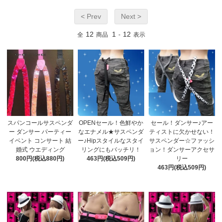
< Prev
Next >
12
1
12
全
商品
-
表示
スパンコールサスペンダ
OPENセール！色鮮やか
セール！ダンサー♪アー
ー ダンサー パーティー
なエナメル★サスペンダ
ティストに欠かせない！
イベント コンサート 結
ー♪Hipスタイルなスタイ
サスペンダー☆ファッシ
婚式 ウエディング
リングにもバッチリ！
ョン！ダンサーアクセサ
800円(税込880円)
463円(税込509円)
リー
463円(税込509円)