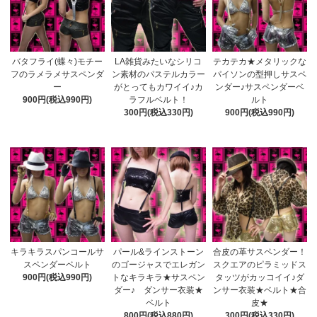
バタフライ(蝶々)モチー
LA雑貨みたいなシリコ
テカテカ★メタリックな
フのラメラメサスペンダ
ン素材のパステルカラー
パイソンの型押しサスペ
ー
がとってもカワイイ♪カ
ンダー♪サスペンダーベ
900円(税込990円)
ラフルベルト！
ルト
300円(税込330円)
900円(税込990円)
キラキラスパンコールサ
パール&ラインストーン
合皮の革サスペンダー！
スペンダーベルト
のゴージャスでエレガン
スクエアのピラミッドス
900円(税込990円)
トなキラキラ★サスペン
タッツがカッコイイ♪ダ
ダー♪ ダンサー衣装★
ンサー衣装★ベルト★合
ベルト
皮★
800円(税込880円)
300円(税込330円)