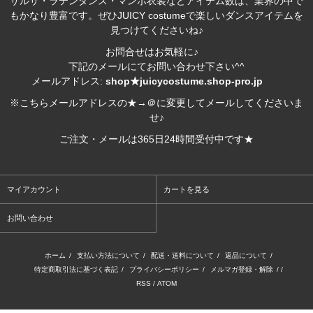
サルサ・ラテンダンス・マンボ衣装などアイテム数は、業界の中で
もかなり豊富です。ぜひJUICY costumeで楽しいダンスアイテムを
見つけてくださいね♪
お問合せはお気軽に♪
下記のメールにてお問い合わせ下さい^^
メールアドレス:
shop★juicycostume.shop-pro.jp
※こちらメールアドレスの★→＠に変更してメールしてくださいま
せ♪
ご注文・メールは365日24時間受付中です★
マイアカウント
カートを見る
お問い合わせ
ホーム
/
支払い方法について
/
配送・送料について
/
返品について
/
特定商取引法に基づく表記
/
プライバシーポリシー
/
メルマガ登録・解除
/ /
RSS
/
ATOM