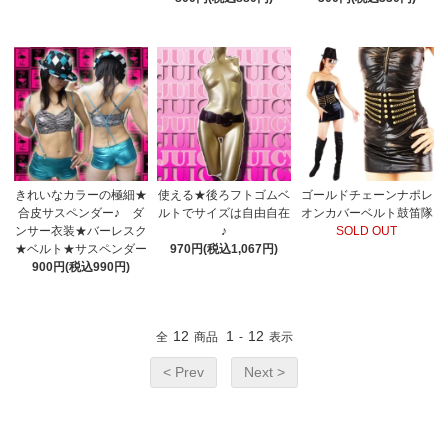
きれいなカラーの極細★
使える★後ろフトゴムベ
ゴールドチェーンナポレ
合皮サスペンダー♪ ダ
ルトでサイズは自由自在
オンカバーベルト鼓笛隊
ンサー衣装★バーレスク
♪
SOLD OUT
★ベルト★サスペンダー
970円(税込1,067円)
900円(税込990円)
12
1
12
全
商品
-
表示
< Prev
Next >