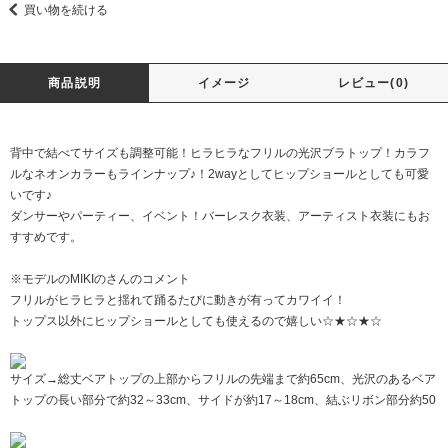
買い物を続ける
商品説明
イメージ
レビュー(0)
背中で結べてサイズも調整可能！ヒラヒラなフリルの光沢ブラトップ！カラフ
ルなネオンカラーもラインナップ♪！2wayとしてヒップショールとしても可愛
いです♪
ダンサーやパーティー、イベント！バーレスク衣装、アーティスト衣装にもお
すすめです。
※モデルのMIKIのさんのコメント
フリルがヒラヒラと揺れて踊るたびに動きが有ってカワイイ！
トップス以外にヒップショールとしても使えるので嬉しい☆★☆★☆
サイズ→総丈ベアトップの上部からフリルの先端まで約65cm、光沢のあるベア
トップの長い部分で約32～33cm、サイドが約17～18cm、結ぶリボン部分約50