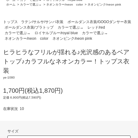
ホーム
>
カラーで選ぶ→
>
ネオンカラー/neon color
>
ネオンピンク/neon pink
トップス
ラテン/サルサ/サンバ衣装
ポールダンス衣装/GOGOダンサー衣装
ポールダンス衣装/ブラトップ
カラーで選ぶ→
レッド/red
カラーで選ぶ→
ロイヤルブルー/royal blue
カラーで選ぶ→
ネオンカラー/neon color
ネオンピンク/neon pink
ヒラヒラなフリルが揺れる♪光沢感のあるベア
トップ♪カラフルなネオンカラー！トップス衣
装
ye-1080
1,700円(税込1,870円)
定価 6,900円(税込7,590円)
在庫状況 10
サイズ