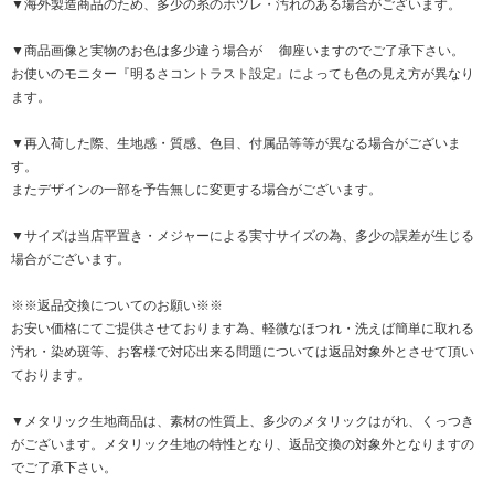
▼海外製造商品のため、多少の糸のホツレ・汚れのある場合がございます。
▼商品画像と実物のお色は多少違う場合が 御座いますのでご了承下さい。
お使いのモニター『明るさコントラスト設定』によっても色の見え方が異なり
ます。
▼再入荷した際、生地感・質感、色目、付属品等等が異なる場合がございま
す。
またデザインの一部を予告無しに変更する場合がございます。
▼サイズは当店平置き・メジャーによる実寸サイズの為、多少の誤差が生じる
場合がございます。
※※返品交換についてのお願い※※
お安い価格にてご提供させております為、軽微なほつれ・洗えば簡単に取れる
汚れ・染め斑等、お客様で対応出来る問題については返品対象外とさせて頂い
ております。
▼メタリック生地商品は、素材の性質上、多少のメタリックはがれ、くっつき
がございます。メタリック生地の特性となり、返品交換の対象外となりますの
でご了承下さい。