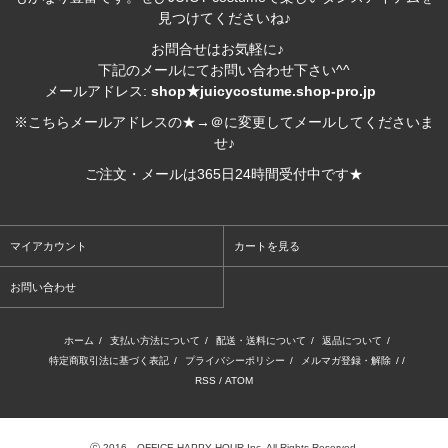
見つけてくださいね♪
お問合せはお気軽に♪
下記のメールにてお問い合わせ下さい^^
メールアドレス:
shop★juicycostume.shop-pro.jp
※こちらメールアドレスの★→＠に変更してメールしてくださいま
せ♪
ご注文・メールは365日24時間受付中です★
マイアカウント
カートを見る
お問い合わせ
ホーム
/
支払い方法について
/
配送・送料について
/
返品について
/
特定商取引法に基づく表記
/
プライバシーポリシー
/
メルマガ登録・解除
/ /
RSS
/
ATOM
ⓒ 2016 OFFICE HAPPY HOUR,Inc. All Rights Reserved.