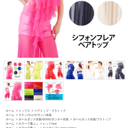
ホーム
>
トップス
>
ベアトップ・ブラトップ
ホーム
>
ラテン/サルサ/サンバ衣装
ホーム
>
ポールダンス衣装/GOGOダンサー衣装
>
ポールダンス衣装/ブラトップ
ホーム
>
カラーで選ぶ→
>
レッド/red
ホーム
>
カラーで選ぶ→
>
ロイヤルブルー/royal blue