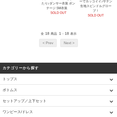
ーでカッコイイ♪サテン
たり♪ダンサー衣装 ボン
生地スピンドルグロー
テージ SM衣装
ブ！
SOLD OUT
SOLD OUT
18
1
18
全
商品
-
表示
< Prev
Next >
カテゴリーから探す
トップス
ボトムス
セットアップ／上下セット
ワンピース/ドレス