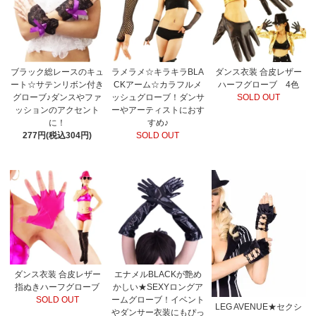
ブラック総レースのキュ
ラメラメ☆キラキラBLA
ダンス衣装 合皮レザー
ート☆サテンリボン付き
CKアーム☆カラフルメ
ハーフグローブ 4色
グローブ♪ダンスやファ
ッシュグローブ！ダンサ
SOLD OUT
ッションのアクセント
ーやアーティストにおす
に！
すめ♪
277円(税込304円)
SOLD OUT
ダンス衣装 合皮レザー
エナメルBLACKが艶め
指ぬきハーフグローブ
かしい★SEXYロングア
SOLD OUT
ームグローブ！イベント
LEG AVENUE★セクシ
やダンサー衣装にもぴっ