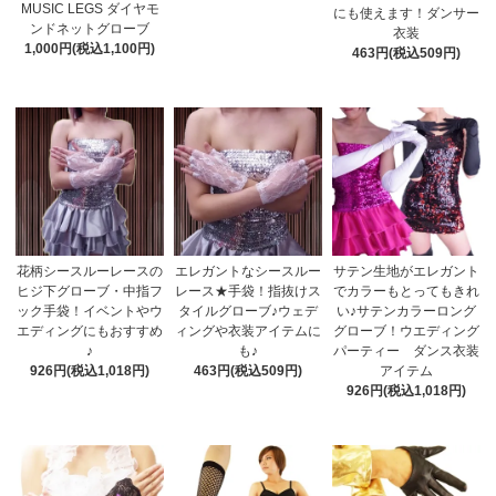
MUSIC LEGS ダイヤモ
にも使えます！ダンサー
ンドネットグローブ
衣装
1,000円(税込1,100円)
463円(税込509円)
花柄シースルーレースの
エレガントなシースルー
サテン生地がエレガント
ヒジ下グローブ・中指フ
レース★手袋！指抜けス
でカラーもとってもきれ
ック手袋！イベントやウ
タイルグローブ♪ウェデ
い♪サテンカラーロング
エディングにもおすすめ
ィングや衣装アイテムに
グローブ！ウエディング
♪
も♪
パーティー ダンス衣装
926円(税込1,018円)
463円(税込509円)
アイテム
926円(税込1,018円)