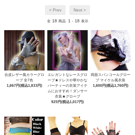
< Prev
Next >
18
1
18
全
商品
-
表示
合皮レザー風カラーグロ
エレガントなレースグロ
両面スパンコールグロー
ーブ 全7色
ーブ★ドレスや華やかな
ブ マイケル風衣装
1,667円(税込1,833円)
パーティーの衣装アイテ
1,600円(税込1,760円)
ムにおすすめ！ダンサー
衣装★グローブ
925円(税込1,017円)