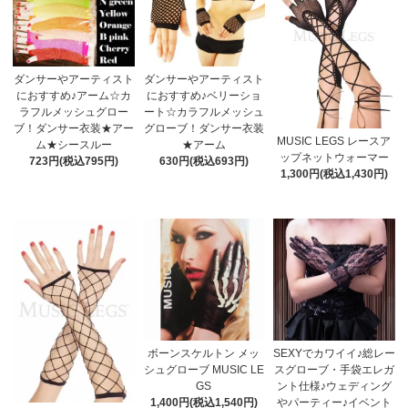
ダンサーやアーティスト
ダンサーやアーティスト
におすすめ♪アーム☆カ
におすすめ♪ベリーショ
ラフルメッシュグロー
ート☆カラフルメッシュ
ブ！ダンサー衣装★アー
グローブ！ダンサー衣装
MUSIC LEGS レースア
ム★シースルー
★アーム
ップネットウォーマー
723円(税込795円)
630円(税込693円)
1,300円(税込1,430円)
ボーンスケルトン メッ
SEXYでカワイイ♪総レー
シュグローブ MUSIC LE
スグローブ・手袋エレガ
GS
ント仕様♪ウェディング
1,400円(税込1,540円)
やパーティー♪イベント