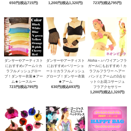
650円(税込715円)
1,200円(税込1,320円)
723円(税込795円)
ダンサーやアーティスト
ダンサーやアーティスト
Aloha～♪ハワイアンフラ
におすすめ♪アーム☆カ
におすすめ♪ベリーショ
ガールにもおすすめ！カ
ラフルメッシュグロー
ート☆カラフルメッシュ
ラフルフラワー ヘアー
ブ！ダンサー衣装★アー
グローブ！ダンサー衣装
バンドとアームの3点セ
ム★シースルー
★アーム
ット☆お花コサージュ
723円(税込795円)
630円(税込693円)
フラアクセサリー
1,200円(税込1,320円)