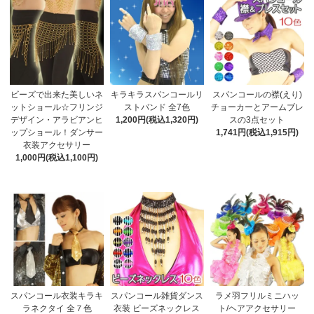
ビーズで出来た美しいネ
キラキラスパンコールリ
スパンコールの襟(えり)
ットショール☆フリンジ
ストバンド 全7色
チョーカーとアームブレ
デザイン・アラビアンヒ
1,200円(税込1,320円)
スの3点セット
ップショール！ダンサー
1,741円(税込1,915円)
衣装アクセサリー
1,000円(税込1,100円)
スパンコール衣装キラキ
スパンコール雑貨ダンス
ラメ羽フリルミニハッ
ラネクタイ 全７色
衣装 ビーズネックレス
ト/ヘアアクセサリー