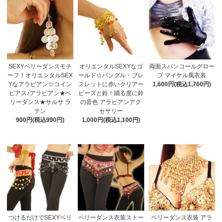
SEXYベリーダンスモチ
オリエンタルSEXYなゴ
両面スパンコールグロー
ーフ！オリエンタルSEX
ールド☆バングル・ブレ
ブ マイケル風衣装
Yなアラビアン☆コイン
スレットに赤いクリアー
1,600円(税込1,760円)
ピアス♪アラビアン★ベ
ビーズと鈴！踊る度に鈴
リーダンス★サルサ ラ
の音色 アラビアンアク
テン
セサリー
900円(税込990円)
1,000円(税込1,100円)
つけるだけでSEXYベリ
ベリーダンス衣装ストー
ベリーダンス衣装 アラ