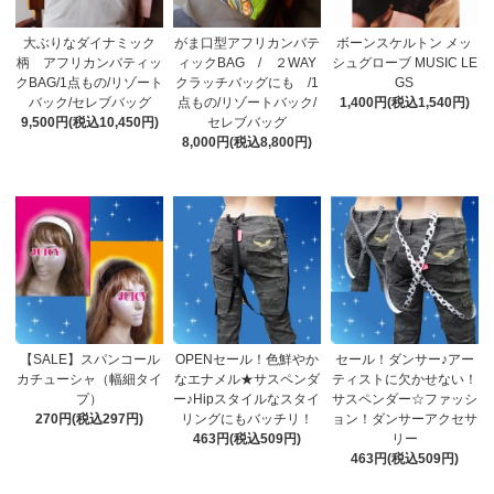
大ぶりなダイナミック
がま口型アフリカンバテ
ボーンスケルトン メッ
柄 アフリカンバティッ
ィックBAG / ２WAY
シュグローブ MUSIC LE
クBAG/1点もの/リゾート
クラッチバッグにも /1
GS
バック/セレブバッグ
点もの/リゾートバック/
1,400円(税込1,540円)
9,500円(税込10,450円)
セレブバッグ
8,000円(税込8,800円)
【SALE】スパンコール
OPENセール！色鮮やか
セール！ダンサー♪アー
カチューシャ（幅細タイ
なエナメル★サスペンダ
ティストに欠かせない！
プ）
ー♪Hipスタイルなスタイ
サスペンダー☆ファッシ
270円(税込297円)
リングにもバッチリ！
ョン！ダンサーアクセサ
463円(税込509円)
リー
463円(税込509円)