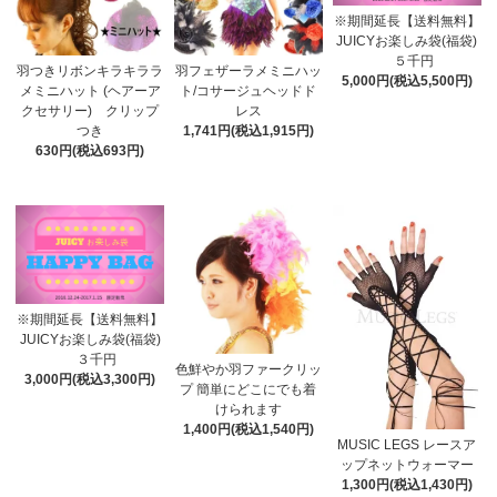
※期間延長【送料無料】
JUICYお楽しみ袋(福袋)
５千円
羽つきリボンキラキララ
羽フェザーラメミニハッ
5,000円(税込5,500円)
メミニハット (ヘアーア
ト/コサージュヘッドド
クセサリー) クリップ
レス
つき
1,741円(税込1,915円)
630円(税込693円)
※期間延長【送料無料】
JUICYお楽しみ袋(福袋)
３千円
色鮮やか羽ファークリッ
3,000円(税込3,300円)
プ 簡単にどこにでも着
けられます
1,400円(税込1,540円)
MUSIC LEGS レースア
ップネットウォーマー
1,300円(税込1,430円)