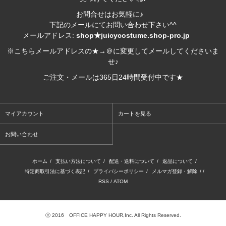
お問合せはお気軽に♪
下記のメールにてお問い合わせ下さい^^
メールアドレス:
shop★juicycostume.shop-pro.jp
※こちらメールアドレスの★→＠に変更してメールしてくださいま
せ♪
ご注文・メールは365日24時間受付中です★
マイアカウント
カートを見る
お問い合わせ
ホーム
/
支払い方法について
/
配送・送料について
/
返品について
/
特定商取引法に基づく表記
/
プライバシーポリシー
/
メルマガ登録・解除
/ /
RSS
/
ATOM
ⓒ 2016 OFFICE HAPPY HOUR,Inc. All Rights Reserved.