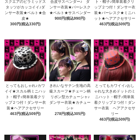
スクエアのピラミッドス
合皮サスペンダー♪ ダ
ト・帽子♪簡単装着クリ
タッツがカッコイイ♪ダ
ンサー衣装★バーレスク
ップ２つ付！ダンサー衣
ンサー衣装★ベルト★合
★ベルト★サスペンダー
装★バーレスク★ミニハ
皮★
900円(税込990円)
ット★ヘアアクセサリー
300円(税込330円)
463円(税込509円)
とってもおしゃれ♪カワ
きれいなサテン生地の高
とってもカワイイ♪おし
イイ★スカル柄ミニハッ
級スカーフ★チェーン柄
ゃれな大きめドットのミ
ト・帽子♪簡単装着クリ
リボン型カチューシャ♪
ニハット・帽子♪簡単装
ップ２つ付！ダンサー衣
ダンサー衣装★カチュー
着クリップ２つ付！ダン
装★ヘアアクセサリー
シャ
サー衣装 ヘアアクセサ
463円(税込509円)
278円(税込305円)
リー
463円(税込509円)