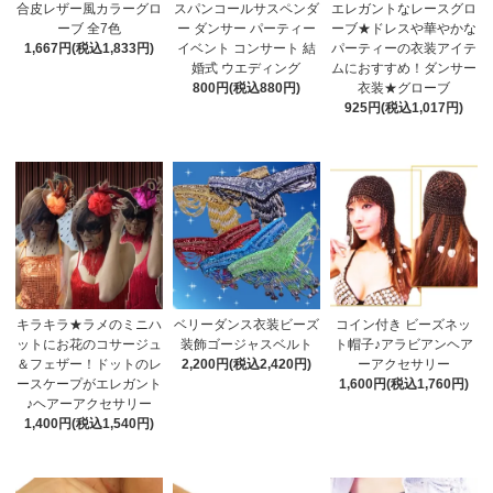
合皮レザー風カラーグロ
スパンコールサスペンダ
エレガントなレースグロ
ーブ 全7色
ー ダンサー パーティー
ーブ★ドレスや華やかな
1,667円(税込1,833円)
イベント コンサート 結
パーティーの衣装アイテ
婚式 ウエディング
ムにおすすめ！ダンサー
800円(税込880円)
衣装★グローブ
925円(税込1,017円)
キラキラ★ラメのミニハ
ベリーダンス衣装ビーズ
コイン付き ビーズネッ
ットにお花のコサージュ
装飾ゴージャスベルト
ト帽子♪アラビアンヘア
＆フェザー！ドットのレ
2,200円(税込2,420円)
ーアクセサリー
ースケープがエレガント
1,600円(税込1,760円)
♪ヘアーアクセサリー
1,400円(税込1,540円)