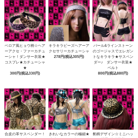
ベロア風ヒョウ柄☆ヘア
キラキラビーズヘアーア
パール&ラインストーン
ーアクセ・ファーカチュ
クセサリーカチューシャ
のゴージャスでエレガン
ーシャ！ダンサー衣装★
278円(税込305円)
トなキラキラ★サスペン
コスプレ★カチューシャ
ダー♪ ダンサー衣装★
★
ベルト
300円(税込330円)
800円(税込880円)
合皮の革サスペンダー！
きれいなカラーの極細★
豹柄デザイン☆ミニハッ