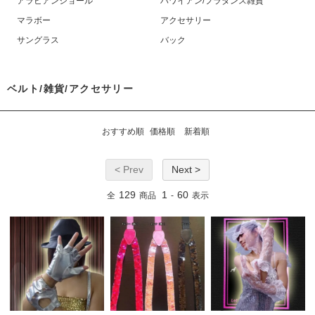
アラビアンショール
ハワイアン/フラダンス雑貨
マラボー
アクセサリー
サングラス
バック
ベルト/雑貨/アクセサリー
おすすめ順
価格順
新着順
< Prev
Next >
129
1
60
全
商品
-
表示