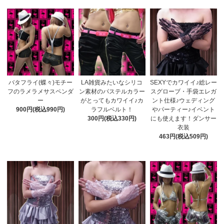
バタフライ(蝶々)モチー
LA雑貨みたいなシリコ
SEXYでカワイイ♪総レー
フのラメラメサスペンダ
ン素材のパステルカラー
スグローブ・手袋エレガ
ー
がとってもカワイイ♪カ
ント仕様♪ウェディング
900円(税込990円)
ラフルベルト！
やパーティー♪イベント
300円(税込330円)
にも使えます！ダンサー
衣装
463円(税込509円)