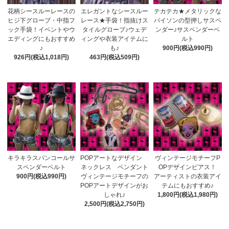
花柄シースルーレースの
エレガントなシースルー
テカテカ★メタリックな
ヒジ下グローブ・中指フ
レース★手袋！指抜けス
パイソンの型押しサスペ
ック手袋！イベントやウ
タイルグローブ♪ウェデ
ンダー♪サスペンダーベ
エディングにもおすすめ
ィングや衣装アイテムに
ルト
♪
も♪
900円(税込990円)
926円(税込1,018円)
463円(税込509円)
キラキラスパンコールサ
POPアートなデザイン
ヴィンテージモチーフP
スペンダーベルト
ネックレス ペンダント
OPデザインピアス！
900円(税込990円)
ヴィンテージモチーフの
アーティストの衣装アイ
POPアートデザインがお
テムにもおすすめ♪
しゃれ♪
1,800円(税込1,980円)
2,500円(税込2,750円)