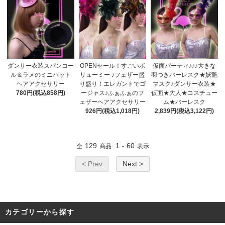
ダンサー衣装スパンコー
OPENセール！すごいボ
仮面パーティ♪♪♪大きな
ル＆ラメのミニハット
リューミー ♪フェザー盛
羽つきバーレスク★妖艶
ヘアアクセサリー
り盛り！エレガントでゴ
マスク♪ダンサー衣装★
780円(税込858円)
ージャス♪ふぁふぁのフ
仮面★大人★コスチュー
ェザーヘアアクセサリー
ム★バーレスク
926円(税込1,018円)
2,839円(税込3,122円)
129
1
60
全
商品
-
表示
< Prev
Next >
カテゴリーから探す