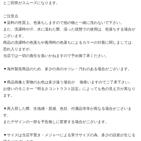
とご回答がスムーズになります。
ご注意点
▼染料の性質上、色落ちしますので他の物と一緒に洗わないで下さい。
また、洗濯時や汗、水に濡れた際、湿った状態での使用は、色落ちする場合が
ございます。
商品の洗濯時の色落ちや着用時の色落ちによるカラーの付着に関しましては、
恐れ入りますが、
当店では一切の責任を負いかねますので予め御了承ください。
▼海外製造商品のため、多少の糸のホツレ・汚れのある場合がございます。
▼商品画像と実物のお色は多少違う場合が 御座いますのでご了承下さい。
お使いのモニター『明るさコントラスト設定』によっても色の見え方が異なり
ます。
▼再入荷した際、生地感・質感、色目、付属品等等が異なる場合がございま
す。
またデザインの一部を予告無しに変更する場合がございます。
▼サイズは当店平置き・メジャーによる実寸サイズの為、多少の誤差が生じる