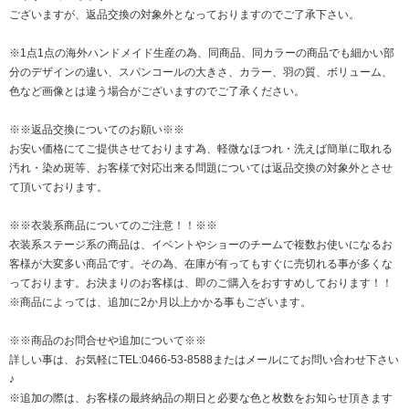
ございますが、返品交換の対象外となっておりますのでご了承下さい。
※1点1点の海外ハンドメイド生産の為、同商品、同カラーの商品でも細かい部
分のデザインの違い、スパンコールの大きさ、カラー、羽の質、ボリューム、
色など画像とは違う場合がございますのでご了承ください。
※※返品交換についてのお願い※※
お安い価格にてご提供させております為、軽微なほつれ・洗えば簡単に取れる
汚れ・染め斑等、お客様で対応出来る問題については返品交換の対象外とさせ
て頂いております。
※※衣装系商品についてのご注意！！※※
衣装系ステージ系の商品は、イベントやショーのチームで複数お使いになるお
客様が大変多い商品です。その為、在庫が有ってもすぐに売切れる事が多くな
っております。お決まりのお客様は、即のご購入をおすすめしております！！
※商品によっては、追加に2か月以上かかる事もございます。
※※商品のお問合せや追加について※※
詳しい事は、お気軽にTEL:0466-53-8588または
メールにてお問い合わせ下さい
♪
※追加の際は、お客様の最終納品の期日と必要な色と枚数をお知らせ頂きます