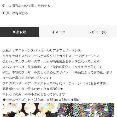
この商品について問い合わせる
買い物を続ける
商品説明
イメージ
レビュー(0)
大粒クリアストーンスパンコールリアルフェザードレス
キラキラ輝くスパンコールと大粒クリアカットストーンがゴージャス
美しいリアルフェザーのフォルムが高級感あるドレスになっています
スパンコールは、見る角度によって微妙に変化してキラキラと美しく♪
羽は、本物のフェザーを美しく染めたデザイン！（商品によって羽の色、ボリ
ュームが異なる場合がございます）
プロのダンサーやアーティスト☆華やかなパーティーシーンにもおすすめ♪
高級感たっぷりで着るだけで存在感NO.1★
※レッドのみ、やや小さめとなっております
◆モデルサイズ（Ｈ＝159cm、Ｂ88cm,Ｗ63cm,Ｈ85cm）