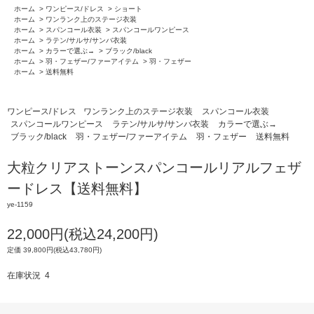
ホーム
>
ワンピース/ドレス
>
ショート
ホーム
>
ワンランク上のステージ衣装
ホーム
>
スパンコール衣装
>
スパンコールワンピース
ホーム
>
ラテン/サルサ/サンバ衣装
ホーム
>
カラーで選ぶ→
>
ブラック/black
ホーム
>
羽・フェザー/ファーアイテム
>
羽・フェザー
ホーム
>
送料無料
ワンピース/ドレス
ワンランク上のステージ衣装
スパンコール衣装
スパンコールワンピース
ラテン/サルサ/サンバ衣装
カラーで選ぶ→
ブラック/black
羽・フェザー/ファーアイテム
羽・フェザー
送料無料
大粒クリアストーンスパンコールリアルフェザ
ードレス【送料無料】
ye-1159
22,000円(税込24,200円)
定価 39,800円(税込43,780円)
在庫状況 4