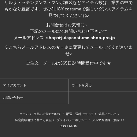
サルサ・ラテンダンス・マンボ衣装などアイテム数は、業界の中で
もかなり豊富です。ぜひJUICY costumeで楽しいダンスアイテムを
見つけてくださいね♪
お問合せはお気軽に♪
下記のメールにてお問い合わせ下さい^^
メールアドレス:
shop★juicycostume.shop-pro.jp
※こちらメールアドレスの★→＠に変更してメールしてくださいま
せ♪
ご注文・メールは365日24時間受付中です★
マイアカウント
カートを見る
お問い合わせ
ホーム
/
支払い方法について
/
配送・送料について
/
返品について
/
特定商取引法に基づく表記
/
プライバシーポリシー
/
メルマガ登録・解除
/ /
RSS
/
ATOM