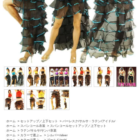
ホーム
>
セットアップ／上下セット
>
バーレスク/サルサ・ラテン/アイドル/
ホーム
>
スパンコール衣装
>
スパンコールセットアップ／上下セット
ホーム
>
ラテン/サルサ/サンバ衣装
ホーム
>
カラーで選ぶ→
>
シルバー/silver
ホーム
>
カラーで選ぶ→
>
ゴールド/gold