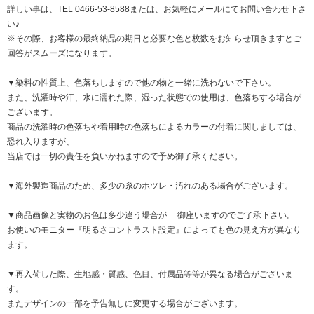
詳しい事は、TEL 0466-53-8588または、
お気軽にメールにてお問い合わせ下さ
い♪
※その際、お客様の最終納品の期日と必要な色と枚数をお知らせ頂きますとご
回答がスムーズになります。
▼染料の性質上、色落ちしますので他の物と一緒に洗わないで下さい。
また、洗濯時や汗、水に濡れた際、湿った状態での使用は、色落ちする場合が
ございます。
商品の洗濯時の色落ちや着用時の色落ちによるカラーの付着に関しましては、
恐れ入りますが、
当店では一切の責任を負いかねますので予め御了承ください。
▼海外製造商品のため、多少の糸のホツレ・汚れのある場合がございます。
▼商品画像と実物のお色は多少違う場合が 御座いますのでご了承下さい。
お使いのモニター『明るさコントラスト設定』によっても色の見え方が異なり
ます。
▼再入荷した際、生地感・質感、色目、付属品等等が異なる場合がございま
す。
またデザインの一部を予告無しに変更する場合がございます。