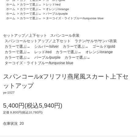
ホーム
>
カラーで選ぶ→
>
レッド/red
ホーム
>
カラーで選ぶ→
>
オレンジ/orange
ホーム
>
カラーで選ぶ→
>
パープル/purple
ホーム
>
カラーで選ぶ→
>
ターコイズ・ライトブルー/turquoise blue
セットアップ／上下セット
スパンコール衣装
スパンコールセットアップ／上下セット
ラテン/サルサ/サンバ衣装
カラーで選ぶ→
シルバー/silver
カラーで選ぶ→
ゴールド/gold
カラーで選ぶ→
レッド/red
カラーで選ぶ→
オレンジ/orange
カラーで選ぶ→
パープル/purple
カラーで選ぶ→
ターコイズ・ライトブルー/turquoise blue
スパンコールxフリフリ燕尾風スカート上下セ
ットアップ
ye-1027
5,400円(税込5,940円)
定価 9,800円(税込10,780円)
在庫状況 20