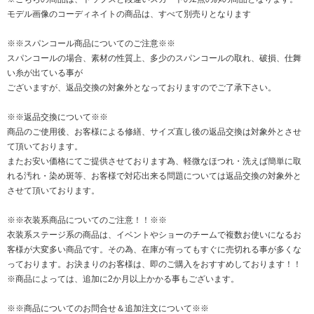
モデル画像のコーディネイトの商品は、すべて別売りとなります
※※スパンコール商品についてのご注意※※
スパンコールの場合、素材の性質上、多少のスパンコールの取れ、破損、仕舞
い糸が出ている事が
ございますが、返品交換の対象外となっておりますのでご了承下さい。
※※返品交換について※※
商品のご使用後、お客様による修繕、サイズ直し後の返品交換は対象外とさせ
て頂いております。
またお安い価格にてご提供させております為、軽微なほつれ・洗えば簡単に取
れる汚れ・染め斑等、お客様で対応出来る問題については返品交換の対象外と
させて頂いております。
※※衣装系商品についてのご注意！！※※
衣装系ステージ系の商品は、イベントやショーのチームで複数お使いになるお
客様が大変多い商品です。その為、在庫が有ってもすぐに売切れる事が多くな
っております。お決まりのお客様は、即のご購入をおすすめしております！！
※商品によっては、追加に2か月以上かかる事もございます。
※※商品についてのお問合せ＆追加注文について※※