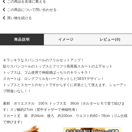
この商品を友達に教える
この商品について問い合わせる
買い物を続ける
商品説明
イメージ
レビュー(0)
キラッキラなスパンコールのフリルセットアップ！
貼りスパンコールのトップスとフリフリ燕尾風スカートの上下セット
トップスは、ゴム使用で伸縮感ばっちりのキラッキラ！
スカートは、ロングフリルをハーフカットしたSEXYデザイン！
トップスとスカートのセットですからすぐに衣装として使えます。ショーアッ
プ間違いなし！！
素材 ポリエステル 100％ トップス丈 36cm（ホルターヒモで首で結びま
す）スソ幅約27cm（背中ギャザーで伸縮性有）
スカート丈 前 約34cm 後ろ 約100cm ウエスト約60～78cm（ゴム仕様
で伸びます）