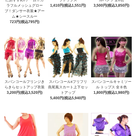
におすすめ♪アーム☆カ
ラトップス
ルパンツ 全8色
ラフルメッシュグロー
1,410円(税込1,551円)
3,500円(税込3,850円)
ブ！ダンサー衣装★アー
ム★シースルー
723円(税込795円)
スパンコールフリンジき
スパンコールxフリフリ
スパンコールキャミソー
らきらセットアップ衣装
燕尾風スカート上下セッ
ル トップス 全８色
3,200円(税込3,520円)
トアップ
1,800円(税込1,980円)
5,400円(税込5,940円)