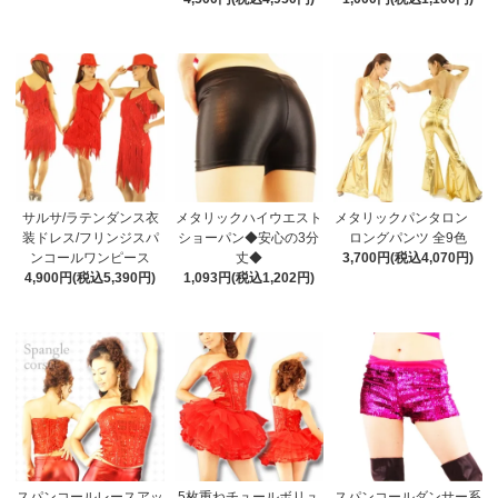
サルサ/ラテンダンス衣
メタリックハイウエスト
メタリックパンタロン
装ドレス/フリンジスパ
ショーパン◆安心の3分
ロングパンツ 全9色
ンコールワンピース
丈◆
3,700円(税込4,070円)
4,900円(税込5,390円)
1,093円(税込1,202円)
スパンコールレースアッ
5枚重ねチュールボリュ
スパンコールダンサー系