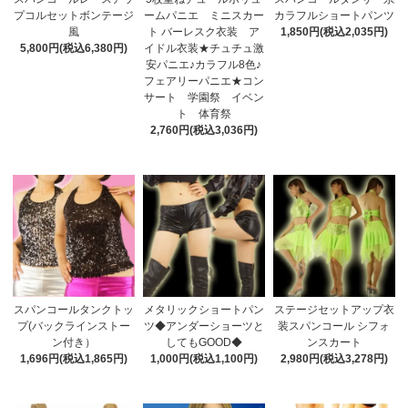
プコルセットボンテージ
ームパニエ ミニスカー
カラフルショートパンツ
風
ト バーレスク衣装 ア
1,850円(税込2,035円)
5,800円(税込6,380円)
イドル衣装★チュチュ激
安パニエ♪カラフル8色♪
フェアリーパニエ★コン
サート 学園祭 イベン
ト 体育祭
2,760円(税込3,036円)
スパンコールタンクトッ
メタリックショートパン
ステージセットアップ衣
プ(バックラインストー
ツ◆アンダーショーツと
装スパンコール シフォ
ン付き）
してもGOOD◆
ンスカート
1,696円(税込1,865円)
1,000円(税込1,100円)
2,980円(税込3,278円)