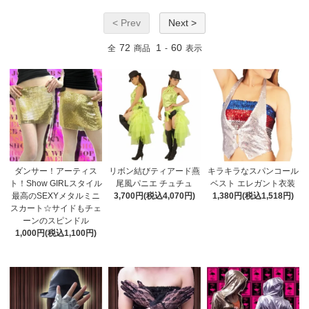
< Prev
Next >
72
1
60
全
商品
-
表示
ダンサー！アーティス
リボン結びティアード燕
キラキラなスパンコール
ト！Show GIRLスタイル
尾風パニエ チュチュ
ベスト エレガント衣装
最高のSEXYメタルミニ
3,700円(税込4,070円)
1,380円(税込1,518円)
スカート☆サイドもチェ
ーンのスピンドル
1,000円(税込1,100円)