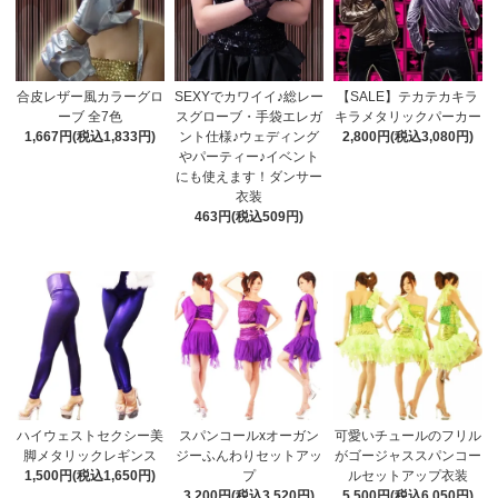
合皮レザー風カラーグロ
SEXYでカワイイ♪総レー
【SALE】テカテカキラ
ーブ 全7色
スグローブ・手袋エレガ
キラメタリックパーカー
1,667円(税込1,833円)
ント仕様♪ウェディング
2,800円(税込3,080円)
やパーティー♪イベント
にも使えます！ダンサー
衣装
463円(税込509円)
ハイウェストセクシー美
スパンコールxオーガン
可愛いチュールのフリル
脚メタリックレギンス
ジーふんわりセットアッ
がゴージャススパンコー
1,500円(税込1,650円)
プ
ルセットアップ衣装
3,200円(税込3,520円)
5,500円(税込6,050円)