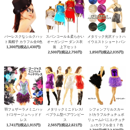
バーレスクなシルクハッ
スパンコール＆柔らかい
メタリック光沢ドットハ
ト風帽子 カラフル全4色
オーガンジー ダンス衣
イウエストショートパン
1,300円(税込1,430円)
装 上下セット
ツ
2,500円(税込2,750円)
1,850円(税込2,035円)
羽フェザーラメミニハッ
メタリックミニドレス/
シフォンフリルスカー
ト/コサージュヘッドド
ペプラム型ベアワンピー
ト/カラフルチュチュボ
レス
ス
リューム/パニエ♪チュチ
1,741円(税込1,915円)
2,565円(税込2,821円)
ュ♪カラフル全１７色