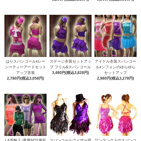
はりスパンコールxレー
ステージ衣装セットアッ
アイドル衣装スパンコー
シーティーアードセット
プ フリル&スパンコール
ルxシフォンのゆらゆら
アップ衣装
3,480円(税込3,828円)
セットアップ
2,780円(税込3,058円)
2,980円(税込3,278円)
LA直輸入♪業界NO1激安
スパンコールフェザー羽
ワンランク上のスパンコ