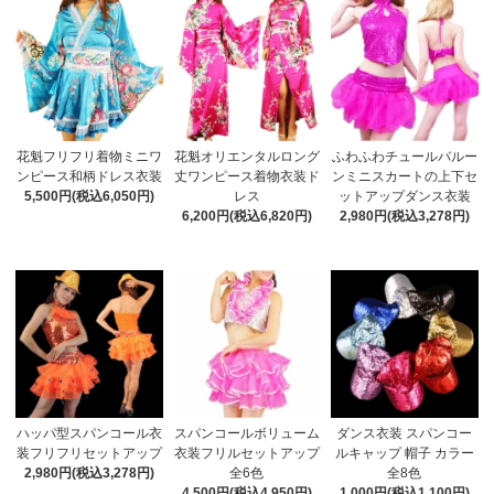
花魁フリフリ着物ミニワ
花魁オリエンタルロング
ふわふわチュールバルー
ンピース和柄ドレス衣装
丈ワンピース着物衣装ド
ンミニスカートの上下セ
5,500円(税込6,050円)
レス
ットアップダンス衣装
6,200円(税込6,820円)
2,980円(税込3,278円)
ハッパ型スパンコール衣
スパンコールボリューム
ダンス衣装 スパンコー
装フリフリセットアップ
衣装フリルセットアップ
ルキャップ 帽子 カラー
2,980円(税込3,278円)
全6色
全8色
4,500円(税込4,950円)
1,000円(税込1,100円)