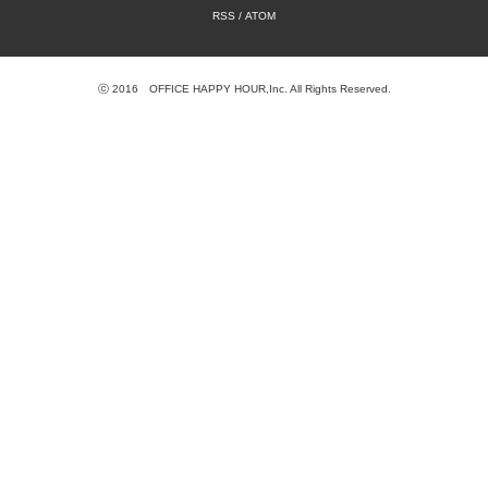
RSS
/
ATOM
ⓒ 2016 OFFICE HAPPY HOUR,Inc. All Rights Reserved.