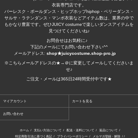
衣装専門店です。
バーレスク・ポールダンス・ヒップホップhiphop・ベリーダンス・
サルサ・ラテンダンス・マンボ衣装などアイテム数は、業界の中で
もかなり豊富です。ぜひJUICY costumeで楽しいダンスアイテムを
見つけてくださいね♪
お問合せはお気軽に♪
下記のメールにてお問い合わせ下さい^^
メールアドレス:
shop★juicycostume.shop-pro.jp
※こちらメールアドレスの★→＠に変更してメールしてくださいま
せ♪
ご注文・メールは365日24時間受付中です★
マイアカウント
カートを見る
お問い合わせ
ホーム
/
支払い方法について
/
配送・送料について
/
返品について
/
特定商取引法に基づく表記
/
プライバシーポリシー
/
メルマガ登録・解除
/ /