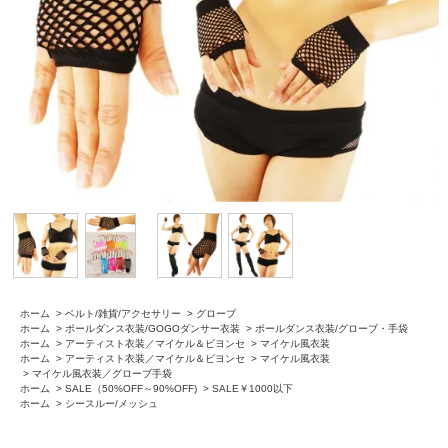
ホーム
>
ベルト/雑貨/アクセサリー
>
グローブ
ホーム
>
ポールダンス衣装/GOGOダンサー衣装
>
ポールダンス衣装/グローブ・手袋
ホーム
>
アーティスト衣装／マイケル＆ビヨンセ
>
マイケル風衣装
ホーム
>
アーティスト衣装／マイケル＆ビヨンセ
>
マイケル風衣装
>
マイケル風衣装／グローブ手袋
ホーム
>
SALE（50%OFF～90%OFF)
>
SALE￥1000以下
ホーム
>
シースルー/メッシュ