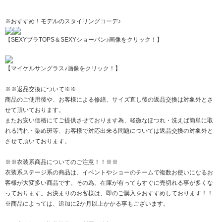
※おすすめ！モデルのスタイリングコーデ♪
【SEXYブラTOPS＆SEXYショーパン♪画像をクリック！】
【マイケルサングラス♪画像をクリック！】
※※返品交換について※※
商品のご使用後や、お客様による修繕、サイズ直し後の返品交換は対象外とさ
せて頂いております。
またお安い価格にてご提供させております為、軽微なほつれ・洗えば簡単に取
れる汚れ・染め斑等、お客様で対応出来る問題については返品交換の対象外と
させて頂いております。
※※衣装系商品についてのご注意！！※※
衣装系ステージ系の商品は、イベントやショーのチームで複数お使いになるお
客様が大変多い商品です。その為、在庫が有ってもすぐに売切れる事が多くな
っております。お決まりのお客様は、即のご購入をおすすめしております！！
※商品によっては、追加に2か月以上かかる事もございます。