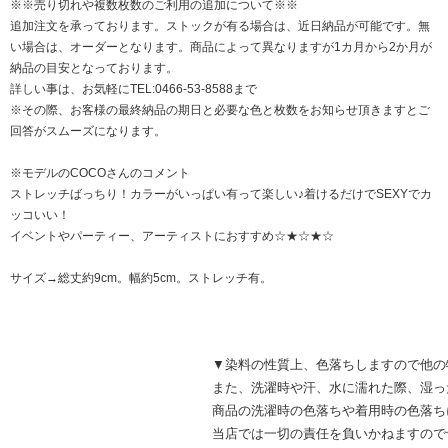
※※売り切れや複数枚数のご利用の追加について※※
追加注文を承っております。ストックが有る場合は、近日納品が可能です。無
い場合は、オーダーとなります。商品によって異なりますが1カ月から2か月が
納品の目安となっております。
詳しい事は、お気軽にTEL:0466-53-8588まで
※その際、お客様の最終納品の期日と必要な色と枚数をお知らせ頂きますとご
回答がスムーズになります。
※モデルのCOCOさんのコメント
ストレッチばっちり！カラーがいっぱい有って楽しい♪着けるだけでSEXYでカ
ッコいい！
イベントやパーティー、アーティストにおすすめ☆★☆★☆
サイズ→総丈約9cm。幅約5cm。ストレッチ有。
▼染料の性質上、色落ちしますので他の
また、洗濯時や汗、水に濡れた際、湿っ
商品の洗濯時の色落ちや着用時の色落ち
当店では一切の責任を負いかねますので