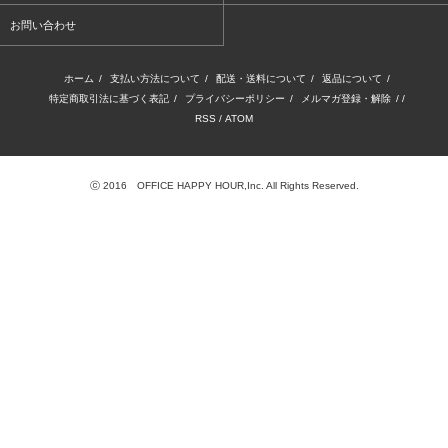
お問い合わせ
ホーム
/
支払い方法について
/
配送・送料について
/
返品について
/
特定商取引法に基づく表記
/
プライバシーポリシー
/
メルマガ登録・解除
/ /
RSS
/
ATOM
ⓒ 2016 OFFICE HAPPY HOUR,Inc. All Rights Reserved.