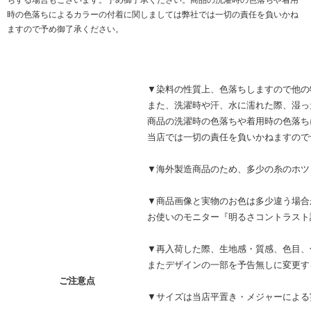
ちする場合もございます。予め御了承ください。商品の洗濯時の色落ちや着用
時の色落ちによるカラーの付着に関しましては弊社では一切の責任を負いかね
ますので予め御了承ください。
▼染料の性質上、色落ちしますので他の
また、洗濯時や汗、水に濡れた際、湿っ
商品の洗濯時の色落ちや着用時の色落ち
当店では一切の責任を負いかねますので
▼海外製造商品のため、多少の糸のホツ
▼商品画像と実物のお色は多少違う場
お使いのモニター『明るさコントラスト
▼再入荷した際、生地感・質感、色目、
またデザインの一部を予告無しに変更す
ご注意点
▼サイズは当店平置き・メジャーによる