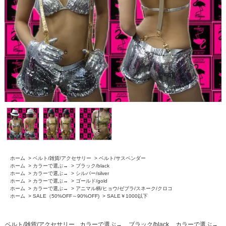
ホーム
>
ベルト/雑貨/アクセサリー
>
ベルト/サスペンダー
ホーム
>
カラーで選ぶ→
>
ブラック/black
ホーム
>
カラーで選ぶ→
>
シルバー/silver
ホーム
>
カラーで選ぶ→
>
ゴールド/gold
ホーム
>
カラーで選ぶ→
>
アニマル柄/ヒョウ/ゼブラ/スネーク/クロコ
ホーム
>
SALE（50%OFF～90%OFF)
>
SALE￥1000以下
ベルト/雑貨/アクセサリー
カラーで選ぶ→
ブラック/black
カラーで選ぶ→