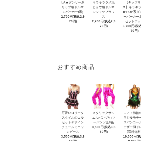
LA★ダンサー系
キラキララメ混
【キッズサ
リップ柄ドルマ
ヒョウ柄ドルマ
ズ】キラキラ
ンパーカー(黒)
ンシャツブラウ
IPHOP系ダ
2,700円(税込2,9
ス
ーパーカー
70円)
2,700円(税込2,9
セットアッ
70円)
3,700円(税込
70円)
おすすめ商品
可愛いロリータ
メタリックサル
レア！情熱
スタイルのコル
エルパンツ/ハマ
ラジルモチ
セットデザイン
ーパンツ全8色
スパンコー
チュールミニワ
3,500円(税込3,8
ェザー羽ド
ンピース
50円)
【送料無料
3,500円(税込3,8
19,000円(