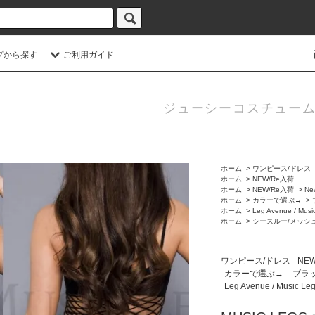
プから探す
ご利用ガイド
ジューシーコスチューム
ホーム
>
ワンピース/ドレス
ホーム
>
NEW/Re入荷
ホーム
>
NEW/Re入荷
>
N
ホーム
>
カラーで選ぶ→
>
ホーム
>
Leg Avenue / Mus
ホーム
>
シースルー/メッシ
ワンピース/ドレス
NE
カラーで選ぶ→
ブラック
Leg Avenue / Music Le