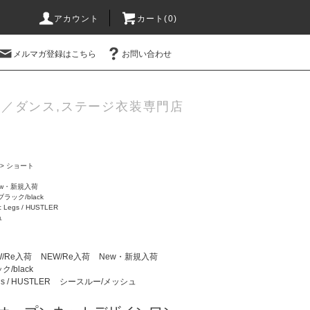
アカウント
カート(0)
メルマガ登録はこちら
お問い合わせ
／ダンス,ステージ衣装専門店
>
ショート
ew・新規入荷
ブラック/black
ic Legs / HUSTLER
ュ
W/Re入荷
NEW/Re入荷
New・新規入荷
/black
gs / HUSTLER
シースルー/メッシュ