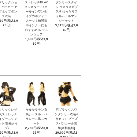
タリックショ
ストレッチBLAC
ダンサースタイ
トパーカー ヒ
Kレオタード♪オ
ル ラメラメゼブ
プホップダン
ールインワンタ
ラ柄 ゆったりフ
ス衣装
イプのボディー
ォルムドルマン
750円(税込3,0
スーツ！練習着
ジャケット
25円)
やインナーにも
3,315円(税込3,6
おすすめ♪レッス
46円)
ンウエア
1,800円(税込1,9
80円)
タリックレザ
サルサラテン衣
羽ブラックスワ
風ストレッチ
装シースルーバ
ンダンサー衣装4
イダースジャ
ラレース黒スカ
点セット ビーズ
ット(長袖タイ
ート
スパンコール装
プ)
2,750円(税込3,0
飾[送料無料]
750円(税込3,0
25円)
20,000円(税込2