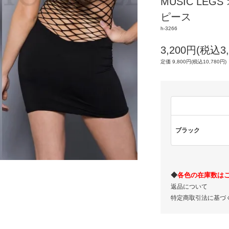
MUSIC LE
ピース
h-3266
3,200円(税込3,
定価 9,800円(税込10,780円)
ブラック
◆
各色の在庫数は
返品について
特定商取引法に基づ