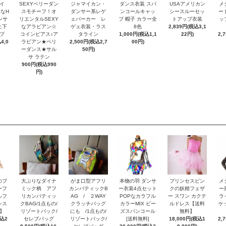
イ
SEXYベリーダン
ジャマイカン・
ダンス衣装 スパ
USAアメリカン
メ
なH
スモチーフ！オ
ダンサー系レゲ
ンコールキャッ
シースルーセッ
ー
ンサ
リエンタルSEXY
ェパーカー レ
プ 帽子 カラー全
トアップ衣装
ッ
上下
なアラビアン☆
ゲェ衣装・ラス
8色
2,839円(税込3,1
プ
コインピアス♪ア
タライン
1,000円(税込1,1
22円)
2,
4,0
ラビアン★ベリ
2,500円(税込2,7
00円)
ーダンス★サル
50円)
サ ラテン
900円(税込990
円)
のブ
大ぶりなダイナ
がま口型アフリ
本物の羽 ダンサ
プリンセスピン
メ
ーフ
ミック柄 アフ
カンバティックB
ー衣装4点セット
クの妖精フェザ
ー
ルフ
リカンバティッ
AG / ２WAY
POPなカラフル
ー スワン カクテ
ラ
レス
クBAG/1点もの/
クラッチバッグ
カラーMIX ビー
ルドレス【送料
ケ
】
リゾートバック/
にも /1点もの/
ズスパンコール
無料】
税込2
セレブバッグ
リゾートバック/
[送料無料]
18,000円(税込1
2,