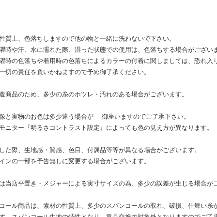
性質上、色落ちしますので他の物と一緒に洗わないで下さい。
濯時や汗、水に濡れた際、湿った状態での使用は、色落ちする場合がござい
濯時の色落ちや着用時の色落ちによるカラーの付着に関しましては、恐れ入
一切の責任を負いかねますので予め御了承ください。
造商品のため、多少の糸のホツレ・汚れのある場合がございます。
像と実物のお色は多少違う場合が 御座いますのでご了承下さい。
モニター『明るさコントラスト設定』によっても色の見え方が異なります。
した際、生地感・質感、色目、付属品等等が異なる場合がございます。
インの一部を予告無しに変更する場合がございます。
は当店平置き・メジャーによる実寸サイズの為、多少の誤差が生じる場合が
コール商品は、素材の性質上、多少のスパンコールの取れ、破損、仕舞い糸
す。スパンコール生地の特性となり、返品交換の対象外となりますのでご了