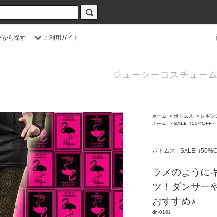
プから探す
ご利用ガイド
ジューシーコスチューム
ホーム
>
ボトムス
>
レギン
ホーム
>
SALE（50%OFF～
ボトムス
SALE（50%O
ラメのように
ツ！ダンサーや
おすすめ♪
dn-0162