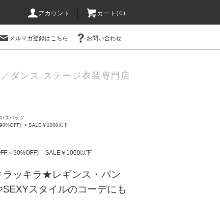
アカウント
カート(0)
メルマガ登録はこちら
お問い合わせ
／ダンス,ステージ衣装専門店
ス/スパッツ
90%OFF)
>
SALE￥1000以下
FF～90%OFF)
SALE￥1000以下
キラッキラ★レギンス・パン
SEXYスタイルのコーデにも