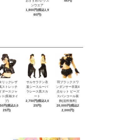
おすすめ♪レッス
46円)
ンウエア
1,800円(税込1,9
80円)
タリックレザ
サルサラテン衣
羽ブラックスワ
風ストレッチ
装シースルーバ
ンダンサー衣装4
イダースジャ
ラレース黒スカ
点セット ビーズ
ット(長袖タイ
ート
スパンコール装
プ)
2,750円(税込3,0
飾[送料無料]
750円(税込3,0
25円)
20,000円(税込2
25円)
2,000円)