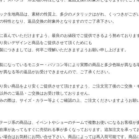
ック生地商品は、素材の性質上、多少のメタリックはがれ、くっつきがござ
の特性となり、返品交換の対象外となりますのでご了承下さい。
に喜んでいただけますよう、最良のお値段でご提供できるよう努めておりま
り良いデザインと商品をご提供させて頂くためにも
製につきましては、何卒ご理解いただきますようお願い申し上げます。
覧になっているモニター・パソコン等により実際の商品と多少色味が異なる
が異なる等の返品がお受けできませんので、ご了承ください。
り良い商品をより安くご提供させて頂けますよう、ご注文完了後のご交換・
以外のご返品・ご交換はお受け致しておりません。
みの際は、サイズ・カラー等よくご確認の上、ご注文くださいますようお願
テージ系の商品は、イベントやショーのチームで複数お使いになるお客様が
在庫があってもすぐに売切れる事が多くなっております。追加注文を承って
い場合はお気軽にお問い合せ下さい。商品によっては再入荷可能です。商品