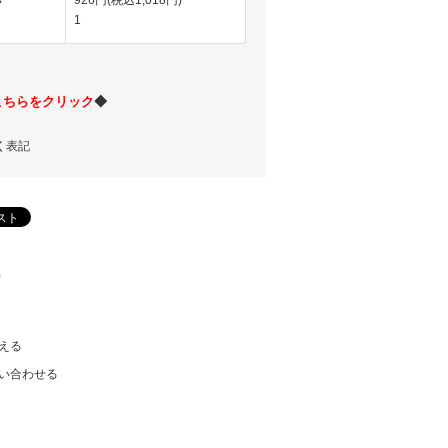
926円(税込1,018円)
ク
1
こちらをクリック
◆
く表記
)
える
い合わせる