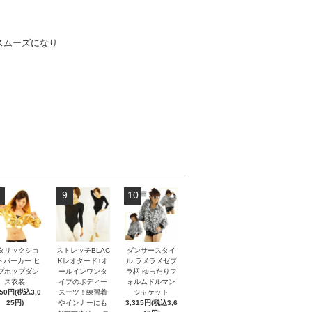
スムーズになり
9
10
タリックショ
ストレッチBLAC
ダンサースタイ
トパーカー ヒ
Kレオタード♪オ
ル ラメラメゼブ
プホップダン
ールインワンタ
ラ柄 ゆったりフ
ス衣装
イプのボディー
ォルムドルマン
750円(税込3,0
スーツ！練習着
ジャケット
25円)
やインナーにも
3,315円(税込3,6