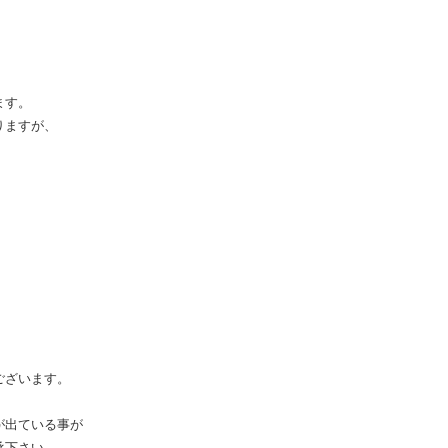
ます。
りますが、
ございます。
が出ている事が
承下さい。