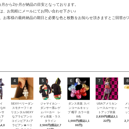
カ月から2か月が納品の目安となっております。
は、お気軽に
メールにてお問い合わせ下さい♪
、お客様の最終納品の期日と必要な色と枚数をお知らせ頂きますとご回答が
4
5
6
7
8
イ
SEXYベリーダン
ジャマイカン・
ダンス衣装 スパ
USAアメリカン
メ
なH
スモチーフ！オ
ダンサー系レゲ
ンコールキャッ
シースルーセッ
ー
ンサ
リエンタルSEXY
ェパーカー レ
プ 帽子 カラー全
トアップ衣装
ッ
上下
なアラビアン☆
ゲェ衣装・ラス
8色
2,839円(税込3,1
プ
コインピアス♪ア
タライン
1,000円(税込1,1
22円)
2,
4,0
ラビアン★ベリ
2,500円(税込2,7
00円)