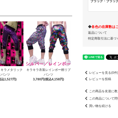
ブラック・ブラッ
◆
各色の在庫数は
返品について
特定商取引法に基づ
ラキラメタリック
キラキラ衣装レインボー柄リブ
レビューを見る(0件
丈パンツ
パンツ
レビューを投稿
税込1,527円)
3,780円(税込4,158円)
この商品を友達に教
この商品について問
買い物を続ける