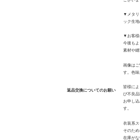
▼メタリ
ック生地
▼お客様
今後もよ
素材や縫
画像はご
す。色味
皆様によ
返品交換についてのお願い
び不良品
お申し込
す。
衣装系ス
そのため
在庫がな