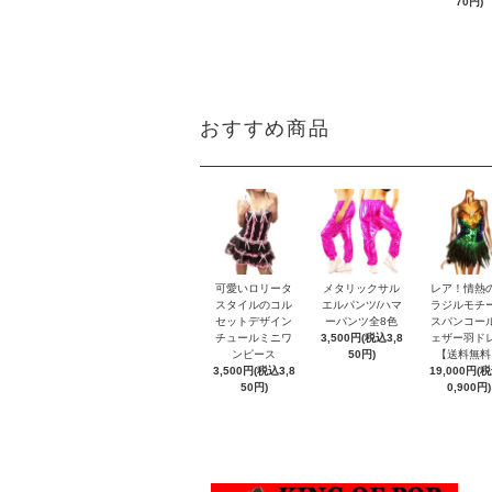
70円)
おすすめ商品
可愛いロリータ
メタリックサル
レア！情熱
スタイルのコル
エルパンツ/ハマ
ラジルモチ
セットデザイン
ーパンツ全8色
スパンコー
チュールミニワ
3,500円(税込3,8
ェザー羽ド
ンピース
50円)
【送料無料
3,500円(税込3,8
19,000円(
50円)
0,900円)