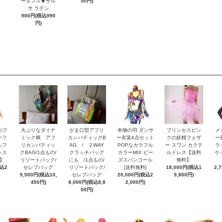
ーダンス★サル
50円)
サ ラテン
900円(税込990
円)
のブ
大ぶりなダイナ
がま口型アフリ
本物の羽 ダンサ
プリンセスピン
メ
ーフ
ミック柄 アフ
カンバティックB
ー衣装4点セット
クの妖精フェザ
ー
ルフ
リカンバティッ
AG / ２WAY
POPなカラフル
ー スワン カクテ
ラ
レス
クBAG/1点もの/
クラッチバッグ
カラーMIX ビー
ルドレス【送料
ケ
】
リゾートバック/
にも /1点もの/
ズスパンコール
無料】
税込2
セレブバッグ
リゾートバック/
[送料無料]
18,000円(税込1
2,
9,500円(税込10,
セレブバッグ
20,000円(税込2
9,800円)
450円)
8,000円(税込8,8
2,000円)
00円)