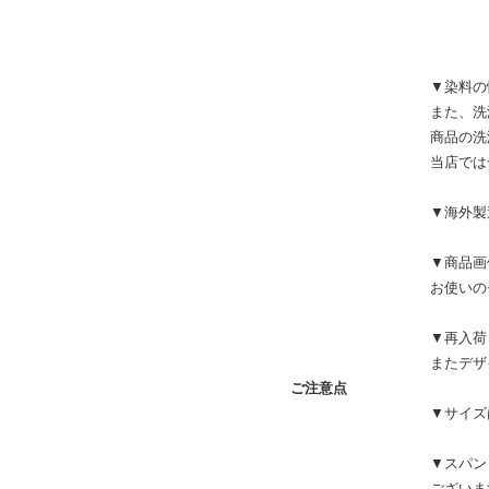
▼染料の
また、洗
商品の洗
当店では
▼海外製
▼商品画
お使いの
▼再入荷
またデザ
ご注意点
▼サイズ
▼スパン
ございま