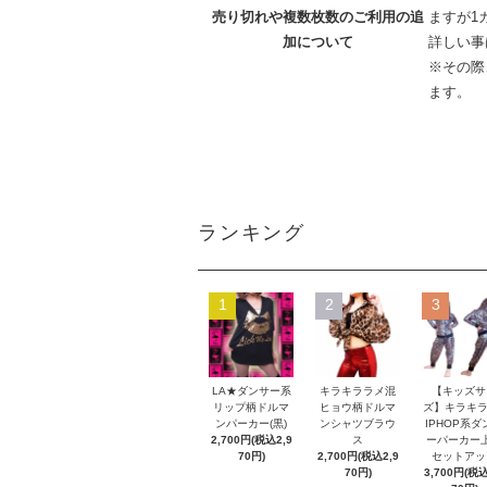
売り切れや複数枚数のご利用の追
ますが1
加について
詳しい事
※その際
ます。
ランキング
1
2
3
LA★ダンサー系
キラキララメ混
【キッズサ
リップ柄ドルマ
ヒョウ柄ドルマ
ズ】キラキラ
ンパーカー(黒)
ンシャツブラウ
IPHOP系ダ
2,700円(税込2,9
ス
ーパーカー
70円)
2,700円(税込2,9
セットアッ
70円)
3,700円(税込