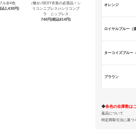
フル全4色
♪魅せ♪SEXY衣装の必需品！シ
オレンジ
税込1,430円)
リコンニプレス♪♪シリコンブ
ラ ニップレス
740円(税込814円)
ロイヤルブルー（
ターコイズブルー
ブラウン
◆
各色の在庫数は
返品について
特定商取引法に基づ