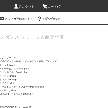
アカウント
カート(0)
メルマガ登録はこちら
お問い合わせ
／ダンス,ステージ衣装専門店
ップ・ブラトップ
GOGOダンサー衣装
>
ポールダンス衣装/ブラトップ
ブラック/black
チェリーピンク/cherry pink
ロイヤルブルー/royal blue
グリーン/green
オレンジ/orange
ホワイト/white
ターコイズ・ライトブルー/turquoise blue
イエロー/yellow
90%OFF)
>
SALE￥1000以下
衣装/GOGOダンサー衣装