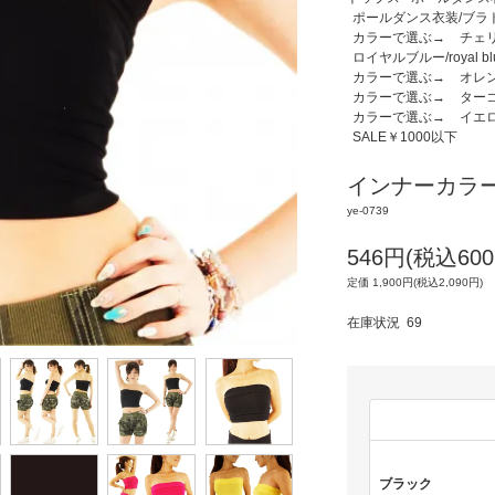
ポールダンス衣装/ブラ
カラーで選ぶ→
チェリー
ロイヤルブルー/royal bl
カラーで選ぶ→
オレン
カラーで選ぶ→
ターコ
カラーで選ぶ→
イエロー
SALE￥1000以下
インナーカラー
ye-0739
546円(税込600
定価 1,900円(税込2,090円)
在庫状況 69
ブラック