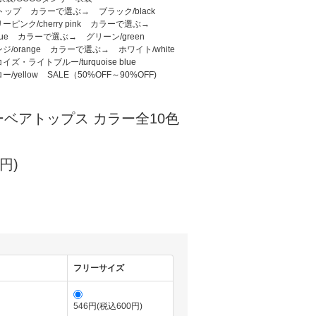
トップ
カラーで選ぶ→
ブラック/black
ピンク/cherry pink
カラーで選ぶ→
ue
カラーで選ぶ→
グリーン/green
ジ/orange
カラーで選ぶ→
ホワイト/white
イズ・ライトブルー/turquoise blue
/yellow
SALE（50%OFF～90%OFF)
ベアトップス カラー全10色
円)
フリーサイズ
546円(税込600円)