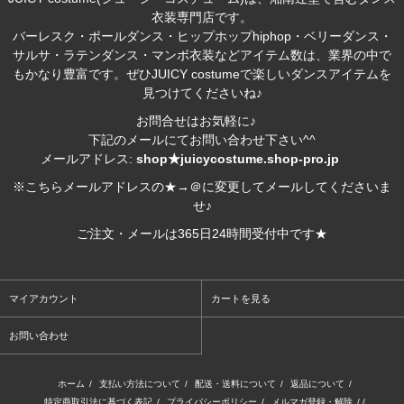
衣装専門店です。
バーレスク・ポールダンス・ヒップホップhiphop・ベリーダンス・
サルサ・ラテンダンス・マンボ衣装などアイテム数は、業界の中で
もかなり豊富です。ぜひJUICY costumeで楽しいダンスアイテムを
見つけてくださいね♪
お問合せはお気軽に♪
下記のメールにてお問い合わせ下さい^^
メールアドレス:
shop★juicycostume.shop-pro.jp
※こちらメールアドレスの★→＠に変更してメールしてくださいま
せ♪
ご注文・メールは365日24時間受付中です★
マイアカウント
カートを見る
お問い合わせ
ホーム
/
支払い方法について
/
配送・送料について
/
返品について
/
特定商取引法に基づく表記
/
プライバシーポリシー
/
メルマガ登録・解除
/ /