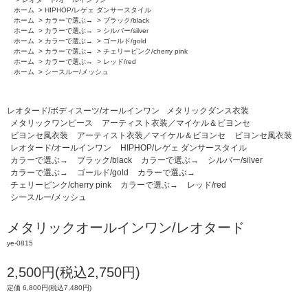
ホーム
>
HIPHOP/レゲェ ダンサースタイル
ホーム
>
カラーで選ぶ→
>
ブラック/black
ホーム
>
カラーで選ぶ→
>
シルバー/silver
ホーム
>
カラーで選ぶ→
>
ゴールド/gold
ホーム
>
カラーで選ぶ→
>
チェリーピンク/cherry pink
ホーム
>
カラーで選ぶ→
>
レッド/red
ホーム
>
シースルー/メッシュ
レオタード/ボディスーツ/オールインワン
メタリックダンス衣装
メタリックワンピース
アーティスト衣装／マイケル＆ビヨンセ
ビヨンセ風衣装
アーティスト衣装／マイケル＆ビヨンセ
ビヨンセ風衣装
レオタード/オールインワン
HIPHOP/レゲェ ダンサースタイル
カラーで選ぶ→
ブラック/black
カラーで選ぶ→
シルバー/silver
カラーで選ぶ→
ゴールド/gold
カラーで選ぶ→
チェリーピンク/cherry pink
カラーで選ぶ→
レッド/red
シースルー/メッシュ
メタリックオールインワン/レオタード
ye-0815
2,500円(税込2,750円)
定価 6,800円(税込7,480円)