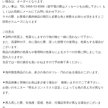
い場合は、オーダーとなります。
詳しい事は、TEL 0466-53-8588（留守電の際はメッセージをお残し下さい）も
しくは
お気軽にメールにてお問い合わせ下さい♪
※その際、お客様の最終納品の期日と必要な色と枚数をお知らせ頂きますとご
回答がスムーズになります
ご注意点
▼染料の性質上、色落ちしますので他の物と一緒に洗わないで下さい。
また、洗濯時や汗、水に濡れた際、湿った状態での使用は、色落ちする場合が
ございます。
商品の洗濯時の色落ちや着用時の色落ちによるカラーの付着に関しましては、
恐れ入りますが、
当店では一切の責任を負いかねますので予め御了承ください。
▼海外製造商品のため、多少の糸のホツレ・汚れのある場合がございます。
▼商品画像と実物のお色は多少違う場合が 御座いますのでご了承下さい。
お使いのモニター『明るさコントラスト設定』によっても色の見え方が異なり
ます。
▼再入荷した際、生地感・質感、色目、付属品等等が異なる場合がございま
す。