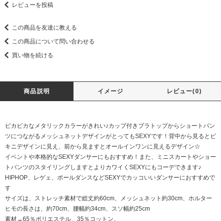
レビューを投稿
この商品を友達に教える
この商品について問い合わせる
買い物を続ける
商品説明
イメージ
レビュー(0)
ピカピカなメタリックカラーがきれい♪カップ付きブラトップからショートパン
ツにつながるメッシュネットデザインがとってもSEXYです！背中から見るとビ
キニデザインに見え、前から見ますとオールインワンに見えるデザイン☆
イベントや本格的なSEXYダンサーにもおすすめ！また、ミニスカートやショー
トパンツのスタイリングしますとよりカワイくSEXYにもコーデできます♪
HIPHOP、レゲェ、ポールダンスなどSEXYでカッコいいダンサーにおすすめで
す
サイズは、ストレッチ素材で総丈約60cm、メッシュネット約30cm、ホルター
ヒモの長さは、約70cm、腰幅約34cm、スソ幅約25cm
素材→65％ポリエステル、35％コットン。